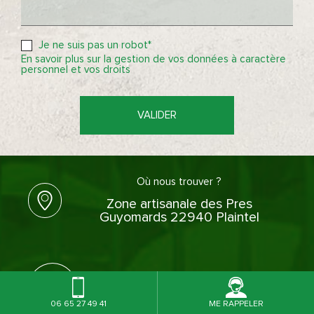
Je ne suis pas un robot*
En savoir plus sur la gestion de vos données à caractère
personnel et vos droits
VALIDER
Où nous trouver ?
Zone artisanale des Pres
Guyomards 22940 Plaintel
Contactez-nous
06 65 27 49 41
06 65 27 49 41
ME RAPPELER